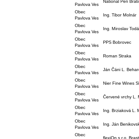
National Pen Brati
Pavlova Ves
Obec
Ing. Tibor Molnár
Pavlova Ves
Obec
Ing. Miroslav Tod
Pavlova Ves
Obec
PPS Bobrovec
Pavlova Ves
Obec
Roman Straka
Pavlova Ves
Obec
Ján Čáni L. Beha
Pavlova Ves
Obec
Nier Fine Wines S
Pavlova Ves
Obec
Červené vrchy L. 
Pavlova Ves
Obec
Ing. Brziaková L. 
Pavlova Ves
Obec
Ing. Ján Benikovs
Pavlova Ves
Obec
flexiOn s.r.o. Bras