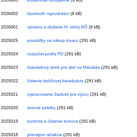
2026003
kúzelnícke vystúpenie
(8 kB)
2026002
bluetooth reproduktor
(8 kB)
2026001
výmena a dodanie hl. ističa MŠ
(8 kB)
2025025
poukážky na nákup tovaru
(291 kB)
2025024
rozpočet podľa PD
(291 kB)
2025023
čokoládový drink pre deti na Mikuláša
(291 kB)
2025022
čistenie dažďovej kanalizácie
(291 kB)
2025021
vypracovanie žiadosti pre výzvu
(291 kB)
2025020
drevné peletky
(291 kB)
2025019
kontrola a čistenie komína
(291 kB)
2025018
prenájom atrakcie
(291 kB)