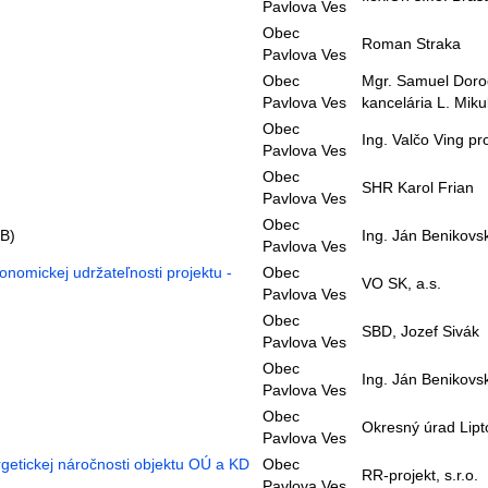
Pavlova Ves
Obec
Roman Straka
Pavlova Ves
Obec
Mgr. Samuel Doro
Pavlova Ves
kancelária L. Miku
Obec
Ing. Valčo Ving p
Pavlova Ves
Obec
SHR Karol Frian
Pavlova Ves
Obec
B)
Ing. Ján Benikovs
Pavlova Ves
nomickej udržateľnosti projektu -
Obec
VO SK, a.s.
Pavlova Ves
Obec
SBD, Jozef Sivák
Pavlova Ves
Obec
Ing. Ján Benikovs
Pavlova Ves
Obec
Okresný úrad Lipt
Pavlova Ves
getickej náročnosti objektu OÚ a KD
Obec
RR-projekt, s.r.o.
Pavlova Ves