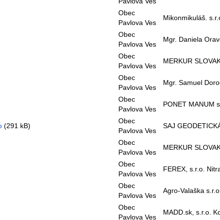
Pavlova Ves
Obec
Mikonmikuláš. s.r.
Pavlova Ves
Obec
Mgr. Daniela Ora
Pavlova Ves
Obec
MERKUR SLOVAKIA 
Pavlova Ves
Obec
Mgr. Samuel Doro
Pavlova Ves
Obec
PONET MANUM s.
Pavlova Ves
Obec
o
(291 kB)
SAJ GEODETICKÁ 
Pavlova Ves
Obec
MERKUR SLOVAKIA 
Pavlova Ves
Obec
FEREX, s.r.o. Nitr
Pavlova Ves
Obec
Agro-Valaška s.r.
Pavlova Ves
Obec
MADD.sk, s.r.o. K
Pavlova Ves