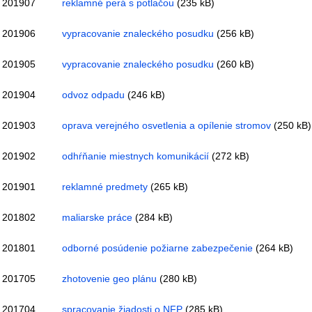
201907
reklamné perá s potlačou
(235 kB)
201906
vypracovanie znaleckého posudku
(256 kB)
201905
vypracovanie znaleckého posudku
(260 kB)
201904
odvoz odpadu
(246 kB)
201903
oprava verejného osvetlenia a opílenie stromov
(250 kB)
201902
odhŕňanie miestnych komunikácií
(272 kB)
201901
reklamné predmety
(265 kB)
201802
maliarske práce
(284 kB)
201801
odborné posúdenie požiarne zabezpečenie
(264 kB)
201705
zhotovenie geo plánu
(280 kB)
201704
spracovanie žiadosti o NFP
(285 kB)