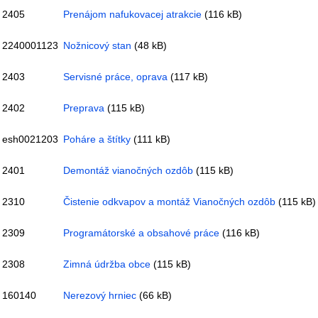
2405
Prenájom nafukovacej atrakcie
(116 kB)
2240001123
Nožnicový stan
(48 kB)
2403
Servisné práce, oprava
(117 kB)
2402
Preprava
(115 kB)
esh0021203
Poháre a štítky
(111 kB)
2401
Demontáž vianočných ozdôb
(115 kB)
2310
Čistenie odkvapov a montáž Vianočných ozdôb
(115 kB)
2309
Programátorské a obsahové práce
(116 kB)
2308
Zimná údržba obce
(115 kB)
160140
Nerezový hrniec
(66 kB)