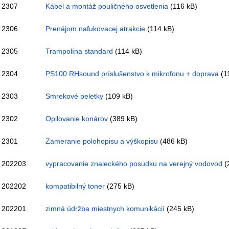
2307
Kábel a montáž pouličného osvetlenia
(116 kB)
2306
Prenájom nafukovacej atrakcie
(114 kB)
2305
Trampolína standard
(114 kB)
2304
PS100 RHsound príslušenstvo k mikrofonu + doprava
(1
2303
Smrekové peletky
(109 kB)
2302
Opilovanie konárov
(389 kB)
2301
Zameranie polohopisu a výškopisu
(486 kB)
202203
vypracovanie znaleckého posudku na verejný vodovod
(
202202
kompatibilný toner
(275 kB)
202201
zimná údržba miestnych komunikácií
(245 kB)