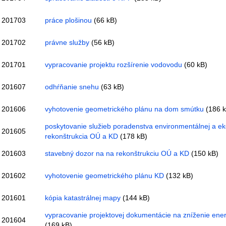
201703
práce plošinou
(66 kB)
201702
právne služby
(56 kB)
201701
vypracovanie projektu rozšírenie vodovodu
(60 kB)
201607
odhŕňanie snehu
(63 kB)
201606
vyhotovenie geometrického plánu na dom smútku
(186 k
poskytovanie služieb poradenstva environmentálnej a eko
201605
rekonštrukcia OÚ a KD
(178 kB)
201603
stavebný dozor na na rekonštrukciu OÚ a KD
(150 kB)
201602
vyhotovenie geometrického plánu KD
(132 kB)
201601
kópia katastrálnej mapy
(144 kB)
vypracovanie projektovej dokumentácie na zníženie ener
201604
(169 kB)