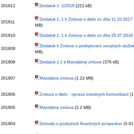
201812
Dodatok č. 2/2018
(221 kB)
Dodatok č. 1 k Zmluve o dielo zo dňa 11.10.2017
201811
MB)
201810
Dodatok č. 1 k Zmluve o dielo zo dňa 25.07.2018
Dodatok k Zmluve o poskytovaní verejných služie
201809
MB)
201808
Dodatok č.1 k Mandátnej zmluve
(376 kB)
201807
Mandátna zmluva
(1.22 MB)
201806
Zmluva o dielo - oprava miestnych komunikácií
(1
201805
Mandátna zmluva
(2.2 MB)
201804
Dohoda o poskytnutí finančných príspevkov
(5.01