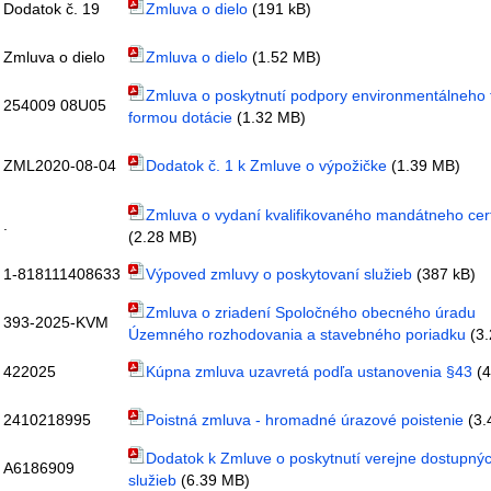
Dodatok č. 19
Zmluva o dielo
(191 kB)
Zmluva o dielo
Zmluva o dielo
(1.52 MB)
Zmluva o poskytnutí podpory environmentálneho
254009 08U05
formou dotácie
(1.32 MB)
ZML2020-08-04
Dodatok č. 1 k Zmluve o výpožičke
(1.39 MB)
Zmluva o vydaní kvalifikovaného mandátneho cerf
.
(2.28 MB)
1-818111408633
Výpoved zmluvy o poskytovaní služieb
(387 kB)
Zmluva o zriadení Spoločného obecného úradu
393-2025-KVM
Územného rozhodovania a stavebného poriadku
(3.
422025
Kúpna zmluva uzavretá podľa ustanovenia §43
(4
2410218995
Poistná zmluva - hromadné úrazové poistenie
(3.
Dodatok k Zmluve o poskytnutí verejne dostupný
A6186909
služieb
(6.39 MB)