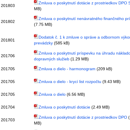
Zmluva o poskytnutí dotácie z prostriedkov DPO 
201803
MB)
Zmluva o poskytnutí nenávratného finančného pr
201802
(7.75 MB)
Dodatok č. 1 k zmluve o správe a odbornom výk
201801
prevádzky
(585 kB)
Zmluva o poskytnutí príspevku na úhradu náklad
201706
dopravných služieb
(1.29 MB)
201705
Zmluva o dielo - harmonogram
(209 kB)
201705
Zmluva o dielo - krycí list rozpočtu
(9.43 MB)
201705
Zmluva o dielo
(6.56 MB)
201704
Zmluva o poskytnutí dotácie
(2.49 MB)
Zmluva o poskytnutí dotácie z prostriedkov DPO
(
201703
MB)