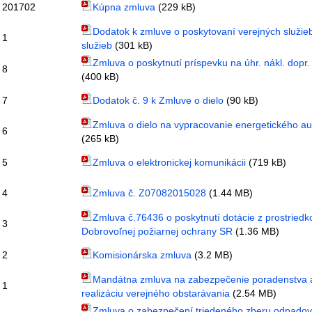
201702
Kúpna zmluva
(229 kB)
Dodatok k zmluve o poskytovaní verejných služieb
1
služieb
(301 kB)
Zmluva o poskytnutí príspevku na úhr. nákl. dopr.
8
(400 kB)
7
Dodatok č. 9 k Zmluve o dielo
(90 kB)
Zmluva o dielo na vypracovanie energetického au
6
(265 kB)
5
Zmluva o elektronickej komunikácii
(719 kB)
4
Zmluva č. Z07082015028
(1.44 MB)
Zmluva č.76436 o poskytnutí dotácie z prostriedk
3
Dobrovoľnej požiarnej ochrany SR
(1.36 MB)
2
Komisionárska zmluva
(3.2 MB)
Mandátna zmluva na zabezpečenie poradenstva 
1
realizáciu verejného obstarávania
(2.54 MB)
Zmluva o zabezpečení triedeného zberu odpadov