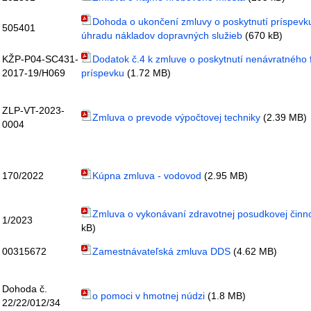
Dohoda o ukončení zmluvy o poskytnutí príspevk
505401
úhradu nákladov dopravných služieb
(670 kB)
KŽP-P04-SC431-
Dodatok č.4 k zmluve o poskytnutí nenávratného f
2017-19/H069
príspevku
(1.72 MB)
ZLP-VT-2023-
Zmluva o prevode výpočtovej techniky
(2.39 MB)
0004
170/2022
Kúpna zmluva - vodovod
(2.95 MB)
Zmluva o vykonávaní zdravotnej posudkovej činno
1/2023
kB)
00315672
Zamestnávateľská zmluva DDS
(4.62 MB)
Dohoda č.
o pomoci v hmotnej núdzi
(1.8 MB)
22/22/012/34