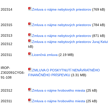
202314
Zmluva o nájme nebytových priestorov
(769 kB)
202315
Zmluva o nájme nebytových priestorov
(784 kB)
202313
Zmluva o nájme nebytových priestorov
(871 kB)
Zmluva o nájme nebytových priestorov Juraj Kelu
202312
kB)
202311
Licenčná zmluva
(2.19 MB)
IROP-
ZMLUVA O POSKYTNUTÍ NENÁVRATNÉHO
Z302091CYG6-
FINANČNÉHO PRÍSPEVKU
(3.31 MB)
91-108
202312
Zmluva o nájme hrobového miesta
(25 kB)
202311
Zmluva o nájme hrobového miesta
(25 kB)