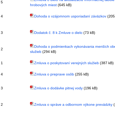
5
hrobových miest
(645 kB)
4
Dohoda o vzájomnom usporiadaní záväzkov
(205
3
Dodatok č. 8 k Zmluve o dielo
(73 kB)
Dohoda o podmienkach vykonávania menších ob
2
služieb
(294 kB)
1
Zmluva o poskytovaní verejných služieb
(387 kB)
4
Zmluva o preprave osôb
(255 kB)
3
Zmluva o dodávke pitnej vody
(196 kB)
2
Zmluva o správe a odbornom výkone prevádzky