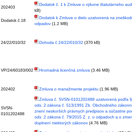
Dodatok č. 1 k Zmluve o výkone štatutárneho aud
202403
kB)
Dodatok k Zmluve o dielo uzatvorená na zneškod
Dodatok č.18
odpadov
(1.2 MB)
24/22/010/32
Dohoda č.24/22/010/32
(370 kB)
VP/24/60183/002
Hromadná licenčná zmluva
(3.46 MB)
202402
Zmluva o manažmente projektu
(1.96 MB)
Zmluva č. SVSN-0101202488 uzatvorená podľa §
ods. 2 zákona č. 513/1991 Zb. Obchodného zákonn
SVSN-
znení neskorších právnych predpisov a súčastne po
0101202488
ods. 2 zákona č. 79/2015 Z. z. o odpadoch a o zme
doplnení niektorých zákonov
(4.76 MB)