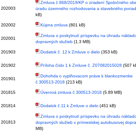
Zmluva č.868/2019/KP o zriadení Spoločného ob
202003
úradu územného rozhodovania a stavebného poria
kB)
202002
Kúpna zmluva
(801 kB)
Zmluva o poskytnutí príspevku na úhradu náklad
202001
dopravných služieb
(1.3 MB)
201903
Dodatok č. 12 k Zmluve o dielo
(353 kB)
201902
Príloha číslo 1 k Zmluve č. Z07082015028
(507 k
Dohohda o vyplňovacom práve k blankozmenke
201901
č.300513-2018
(213 kB)
201815
Úverová zmluva č.300513-2018
(5.89 MB)
201814
Dodatok č.11 k Zmluve o dielo
(451 kB)
Zmluva o poskytnutí príspevku na úhradu náklad
201813
dopravných služieb v prímestskej autobusovej dopr
MB)