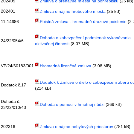
202405
Zmluva o prenájme miesta na pohrebisku
(25 kB)
202401
Zmluva o nájme hrobového miesta
(25 kB)
11-14686
Poistná zmluva - hromadné úrazové poistenie
(2.
Dohoda o zabezpečení podmienok vykonávania
24/22/054/6
aktivačnej činnosti
(8.07 MB)
VP/24/60183/001
Hromadná licenčná zmluva
(3.08 MB)
Dodatok k Zmluve o dielo o zabezpečení zberu 
Dodatok č.17
(214 kB)
Dohoda č.
Dohoda o pomoci v hmotnej núdzi
(369 kB)
23/22/010/43
202316
Zmluva o nájme nebytových priestorov
(781 kB)