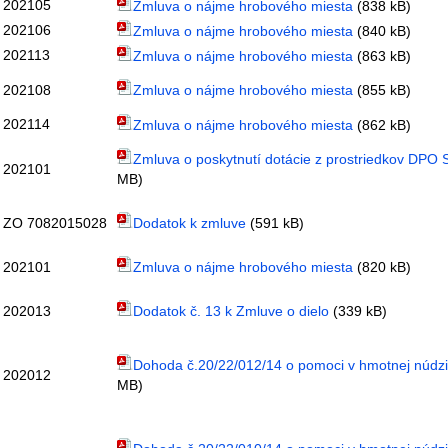
202105
Zmluva o nájme hrobového miesta
(838 kB)
202106
Zmluva o nájme hrobového miesta
(840 kB)
202113
Zmluva o nájme hrobového miesta
(863 kB)
202108
Zmluva o nájme hrobového miesta
(855 kB)
202114
Zmluva o nájme hrobového miesta
(862 kB)
Zmluva o poskytnutí dotácie z prostriedkov DPO 
202101
MB)
ZO 7082015028
Dodatok k zmluve
(591 kB)
202101
Zmluva o nájme hrobového miesta
(820 kB)
202013
Dodatok č. 13 k Zmluve o dielo
(339 kB)
Dohoda č.20/22/012/14 o pomoci v hmotnej núdz
202012
MB)