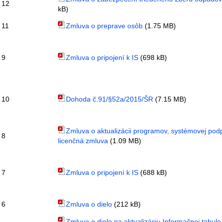
12
kB)
11
Zmluva o preprave osôb
(1.75 MB)
9
Zmluva o pripojení k IS
(698 kB)
10
Dohoda č.91/§52a/2015/ŠR
(7.15 MB)
Zmluva o aktualizácii programov, systémovej pod
8
licenčná zmluva
(1.09 MB)
7
Zmluva o pripojení k IS
(688 kB)
6
Zmluva o dielo
(212 kB)
Zmluva o dielo na aktualizáciu Informačnej tabule