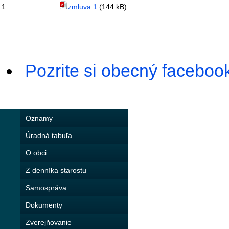
1
zmluva 1
(144 kB)
Pozrite si obecný faceboo
Oznamy
Úradná tabuľa
O obci
Z denníka starostu
Samospráva
Dokumenty
Zverejňovanie