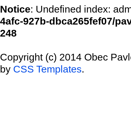
Notice
: Undefined index: adm
4afc-927b-dbca265fef07/pa
248
Copyright (c) 2014 Obec Pav
by
CSS Templates
.