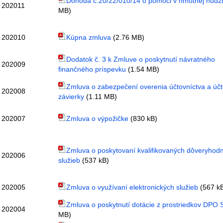
Dohoda č.20/22/010/14 o pomoci v hmotnej núdz
202011
MB)
202010
Kúpna zmluva
(2.76 MB)
Dodatok č. 3 k Zmluve o poskytnutí návratného
202009
finančného príspevku
(1.54 MB)
Zmluva o zabezpečení overenia účtovníctva a účt
202008
závierky
(1.11 MB)
202007
Zmluva o výpožičke
(830 kB)
Zmluva o poskytovaní kvalifikovaných dôveryhod
202006
služieb
(537 kB)
202005
Zmluva o využívaní elektronických služieb
(567 k
Zmluva o poskytnutí dotácie z prostriedkov DPO 
202004
MB)