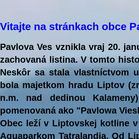
Vitajte na stránkach obce 
Pavlova Ves vznikla vraj 20. jan
zachovaná listina. V tomto his
Neskôr sa stala vlastníctvom 
bola majetkom hradu Liptov (z
n.m. nad dedinou Kalameny)
pomenovaná ako "Pavlowa Vies
Obec leží v Liptovskej kotline v
Aquaparkom Tatralandia. Od Lip