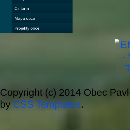
Cintorín
Mapa obce
Projekty obce
Copyright (c) 2014 Obec Pav
by
CSS Templates
.